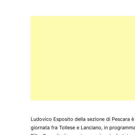
c
itt
s
at
e
y
ar
e
er
s
s
gr
p
e
b
e
A
a
e
o
n
p
m
o
g
p
k
er
Ludovico Esposito della sezione di Pescara è 
giornata fra Tollese e Lanciano, in programma 