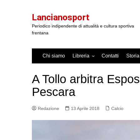
Salta
al
Lancianosport
contenuto
Periodico indipendente di attualità e cultura sportiva
frentana
Chi siamo
Libreria
Contatti
Storia
A Tollo arbitra Espos
Pescara
Redazione
13 Aprile 2018
Calcio