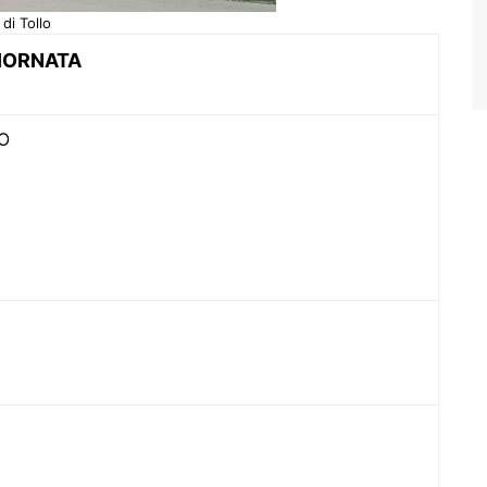
 di Tollo
GIORNATA
O