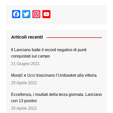
F
T
In
Y
a
wi
st
o
c
tt
a
u
e
er
gr
T
Articoli recenti
b
a
u
Il Lanciano batte il record negativo di punti
o
m
b
conquistati sul campo
o
e
21 Giugno 2021
k
Munjić e Ucci trascinano l’Unibasket alla vittoria
25 Aprile 2021
Eccellenza, i risultati della terza giornata. Lanciano
con 13 positivi
25 Aprile 2021