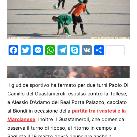
F
T
M
W
T
S
V
S
a
w
e
h
el
k
K
h
c
itt
s
at
e
y
ar
e
er
s
s
gr
p
e
Il giudice sportivo ha fermato per due turni Paolo Di
b
e
A
a
e
Camillo del Guastameroli, espulso contro la Tollese,
o
n
p
m
e Alessio D’Adamo del Real Porta Palazzo, cacciato
o
g
p
al Biondi in occasione della
partita tra i vastesi e la
k
er
Marcianese
. Inoltre il Guastameroli, che domenica
osserva il turno di riposo, al ritorno in campo a
Paglieta il 19 marzo dovrà rinunciare anche a