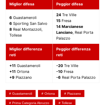
Miglior difesa
Peggior difesa
24
Tre Ville
6
Guastameroli
15
Fresa
6
Sporting San Salvo
14 Marcianese
8
Real Montazzoli,
Lanciano
, Real Porta
Tollese
Palazzo
Miglior differenza
Peggior differenza
reti
reti
+11
Guastameroli
-20
Tre Ville
+11
Ortona
-10
Fresa
+9
Piazzano
-6
Real Porta Palazzo
Guastameroli
Ortona
Piazzano
Prima Categoria Abruzzo
Tollese