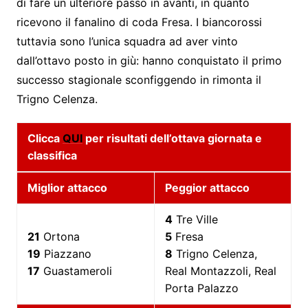
di fare un ulteriore passo in avanti, in quanto
ricevono il fanalino di coda Fresa. I biancorossi
tuttavia sono l’unica squadra ad aver vinto
dall’ottavo posto in giù: hanno conquistato il primo
successo stagionale sconfiggendo in rimonta il
Trigno Celenza.
Clicca
QUI
per risultati dell’ottava giornata e
classifica
Miglior attacco
Peggior attacco
4
Tre Ville
21
Ortona
5
Fresa
19
Piazzano
8
Trigno Celenza,
17
Guastameroli
Real Montazzoli, Real
Porta Palazzo