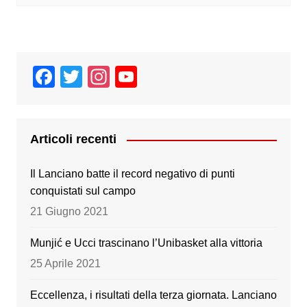
F
T
In
Y
a
wi
st
o
c
tt
a
u
e
er
gr
T
Articoli recenti
b
a
u
Il Lanciano batte il record negativo di punti
o
m
b
conquistati sul campo
o
e
21 Giugno 2021
k
Munjić e Ucci trascinano l’Unibasket alla vittoria
25 Aprile 2021
Eccellenza, i risultati della terza giornata. Lanciano