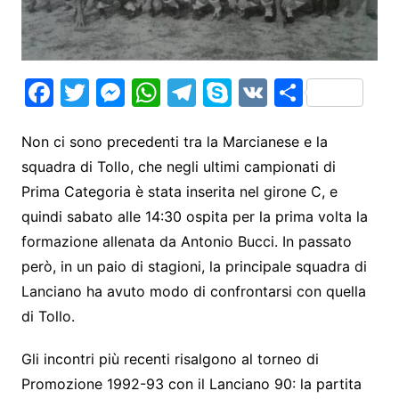
F
T
M
W
T
S
V
S
a
w
e
h
el
k
K
h
c
itt
s
at
e
y
ar
Non ci sono precedenti tra la Marcianese e la
squadra di Tollo, che negli ultimi campionati di
e
er
s
s
gr
p
e
Prima Categoria è stata inserita nel girone C, e
b
e
A
a
e
quindi sabato alle 14:30 ospita per la prima volta la
o
n
p
m
formazione allenata da Antonio Bucci. In passato
o
g
p
però, in un paio di stagioni, la principale squadra di
k
er
Lanciano ha avuto modo di confrontarsi con quella
di Tollo.
Gli incontri più recenti risalgono al torneo di
Promozione 1992-93 con il Lanciano 90: la partita