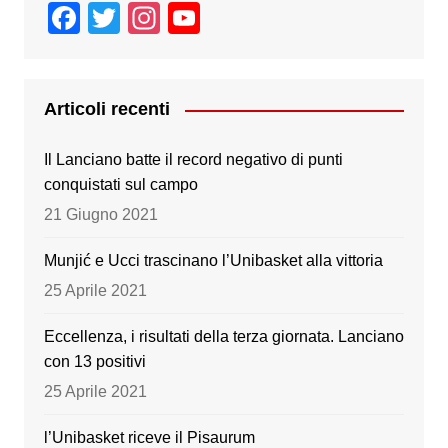
F
T
In
Y
a
wi
st
o
c
tt
a
u
e
er
gr
T
Articoli recenti
b
a
u
Il Lanciano batte il record negativo di punti
o
m
b
conquistati sul campo
o
e
21 Giugno 2021
k
Munjić e Ucci trascinano l’Unibasket alla vittoria
25 Aprile 2021
Eccellenza, i risultati della terza giornata. Lanciano
con 13 positivi
25 Aprile 2021
l’Unibasket riceve il Pisaurum