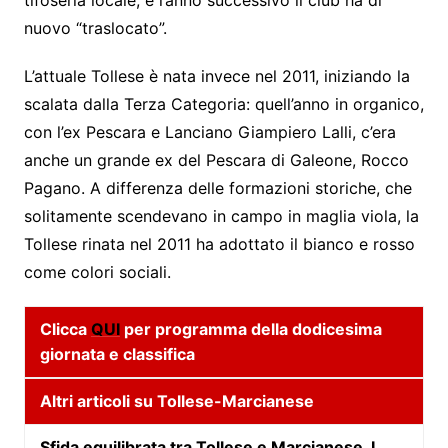
tifoseria locale, e l’anno successivo il club ha di
nuovo “traslocato”.
L’attuale Tollese è nata invece nel 2011, iniziando la
scalata dalla Terza Categoria: quell’anno in organico,
con l’ex Pescara e Lanciano Giampiero Lalli, c’era
anche un grande ex del Pescara di Galeone, Rocco
Pagano. A differenza delle formazioni storiche, che
solitamente scendevano in campo in maglia viola, la
Tollese rinata nel 2011 ha adottato il bianco e rosso
come colori sociali.
Clicca
QUI
per programma della dodicesima
giornata e classifica
Altri articoli su Tollese-Marcianese
Sfida equilibrata tra Tollese e Marcianese. I