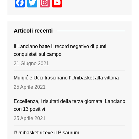
F
T
In
Y
a
wi
st
o
c
tt
a
u
e
er
gr
T
Articoli recenti
b
a
u
Il Lanciano batte il record negativo di punti
o
m
b
conquistati sul campo
o
e
21 Giugno 2021
k
Munjić e Ucci trascinano l’Unibasket alla vittoria
25 Aprile 2021
Eccellenza, i risultati della terza giornata. Lanciano
con 13 positivi
25 Aprile 2021
l’Unibasket riceve il Pisaurum