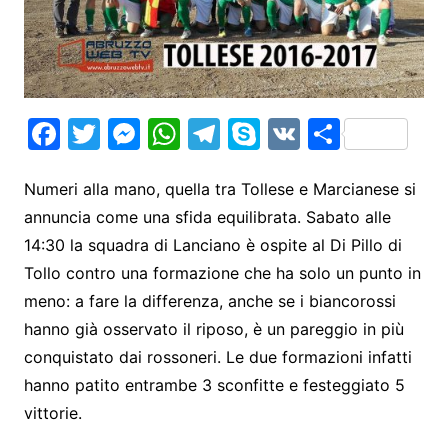
F
T
M
W
T
S
V
S
a
w
e
h
el
k
K
h
c
itt
s
at
e
y
ar
Numeri alla mano, quella tra Tollese e Marcianese si
annuncia come una sfida equilibrata. Sabato alle
e
er
s
s
gr
p
e
14:30 la squadra di Lanciano è ospite al Di Pillo di
b
e
A
a
e
Tollo contro una formazione che ha solo un punto in
o
n
p
m
meno: a fare la differenza, anche se i biancorossi
o
g
p
hanno già osservato il riposo, è un pareggio in più
k
er
conquistato dai rossoneri. Le due formazioni infatti
hanno patito entrambe 3 sconfitte e festeggiato 5
vittorie.