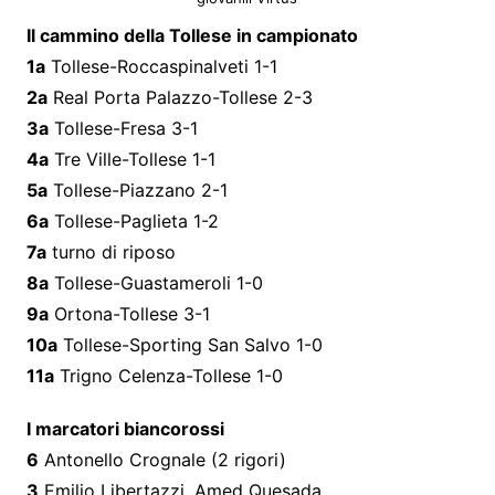
Il cammino della Tollese in campionato
1a
Tollese-Roccaspinalveti 1-1
2a
Real Porta Palazzo-Tollese 2-3
3a
Tollese-Fresa 3-1
4a
Tre Ville-Tollese 1-1
5a
Tollese-Piazzano 2-1
6a
Tollese-Paglieta 1-2
7a
turno di riposo
8a
Tollese-Guastameroli 1-0
9a
Ortona-Tollese 3-1
10a
Tollese-Sporting San Salvo 1-0
11a
Trigno Celenza-Tollese 1-0
I marcatori biancorossi
6
Antonello Crognale (2 rigori)
3
Emilio Libertazzi, Amed Quesada