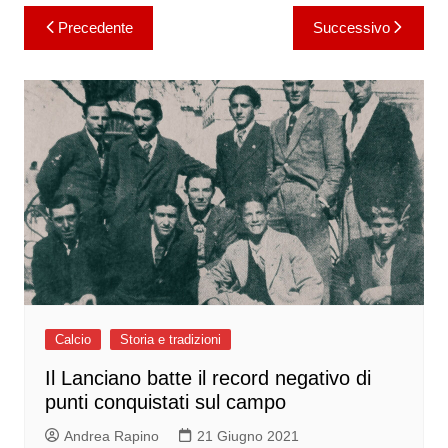
Navigazione
Precedente
Successivo
articoli
Calcio
Storia e tradizioni
Il Lanciano batte il record negativo di
punti conquistati sul campo
Andrea Rapino
21 Giugno 2021