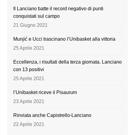
b
a
u
Il Lanciano batte il record negativo di punti
o
m
b
conquistati sul campo
o
e
21 Giugno 2021
k
Munjić e Ucci trascinano l’Unibasket alla vittoria
25 Aprile 2021
Eccellenza, i risultati della terza giornata. Lanciano
con 13 positivi
25 Aprile 2021
l’Unibasket riceve il Pisaurum
23 Aprile 2021
Rinviata anche Capistrello-Lanciano
22 Aprile 2021