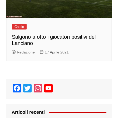
Calcio
Salgono a otto i giocatori positivi del
Lanciano
Redazione
17 Aprile 2021
F
T
In
Y
a
wi
st
o
c
tt
a
u
e
er
gr
T
Articoli recenti