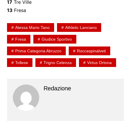
17
Tre Ville
13
Fresa
Atessa Mario Tano
Athletic Lanciano
Fresa
Giudice Sportivo
Prima Categoria Abruzzo
Roccaspinalveti
Tollese
Trigno Celenza
Virtus Ortona
Redazione