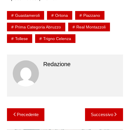
Guastameroli
Ortona
Piazzano
Prima Categoria Abruzzo
Real Montazzoli
Tollese
Trigno Celenza
Redazione
Navigazione
Precedente
Successivo
articoli