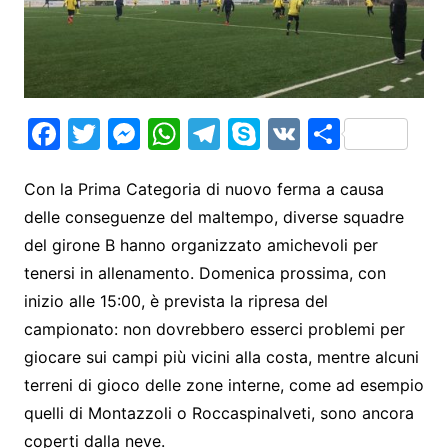
F
T
M
W
T
S
V
S
a
w
e
h
el
k
K
h
c
itt
s
at
e
y
ar
Con la Prima Categoria di nuovo ferma a causa
delle conseguenze del maltempo, diverse squadre
e
er
s
s
gr
p
e
del girone B hanno organizzato amichevoli per
b
e
A
a
e
tenersi in allenamento. Domenica prossima, con
o
n
p
m
inizio alle 15:00, è prevista la ripresa del
o
g
p
campionato: non dovrebbero esserci problemi per
k
er
giocare sui campi più vicini alla costa, mentre alcuni
terreni di gioco delle zone interne, come ad esempio
quelli di Montazzoli o Roccaspinalveti, sono ancora
coperti dalla neve.