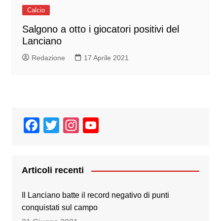
Calcio
Salgono a otto i giocatori positivi del
Lanciano
Redazione
17 Aprile 2021
F
T
In
Y
a
wi
st
o
c
tt
a
u
e
er
gr
T
Articoli recenti
b
a
u
Il Lanciano batte il record negativo di punti
o
m
b
conquistati sul campo
o
e